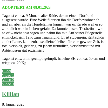
ADOPTIERT AM 08.01.2023
Tago ist ein ca. 9 Monate alter Rüde, der an einem Dorfrand
ausgesetzt wurde. Eine Weile fütterten ihn die Dorfbewohner ab
und an, aber als die Hundefänger kamen, war er, gerade weil er so
zutraulich war, in Lebensgefahr. Da konnte unsere Tierärztin – wie
so oft – nicht
nein
sagen und nahm ihn mit. Auf seiner Pflegestelle
entwickelt sich Tago zum Traumhund. Er ist stubenrein, geht schön
an der Leine, kann zuhause alleine bleiben für eine gewisse Zeit, ist
total verspielt, gelehrig, zu jedem freundlich, verschmust und mit
Artgenossen gut sozialisiert.
Tago ist entwurmt, gechipt, geimpft, hat eine SH von ca. 50 cm und
wiegt ca. 20 Kg.
Bilder
Video 1
Video 2
Video 3
Killian
8. Januar 2023