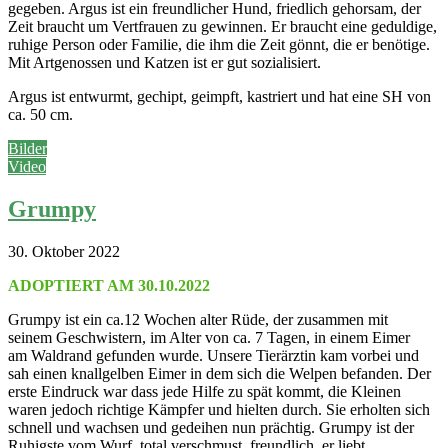
gegeben. Argus ist ein freundlicher Hund, friedlich gehorsam, der
Zeit braucht um Vertfrauen zu gewinnen. Er braucht eine geduldige,
ruhige Person oder Familie, die ihm die Zeit gönnt, die er benötige.
Mit Artgenossen und Katzen ist er gut sozialisiert.
Argus ist entwurmt, gechipt, geimpft, kastriert und hat eine SH von
ca. 50 cm.
Bilder
Video
Grumpy
30. Oktober 2022
ADOPTIERT AM 30.10.2022
Grumpy ist ein ca.12 Wochen alter Rüde, der zusammen mit
seinem Geschwistern, im Alter von ca. 7 Tagen, in einem Eimer
am Waldrand gefunden wurde. Unsere Tierärztin kam vorbei und
sah einen knallgelben Eimer in dem sich die Welpen befanden. Der
erste Eindruck war dass jede Hilfe zu spät kommt, die Kleinen
waren jedoch richtige Kämpfer und hielten durch. Sie erholten sich
schnell und wachsen und gedeihen nun prächtig. Grumpy ist der
Ruhigste vom Wurf, total verschmust, freundlich, er liebt