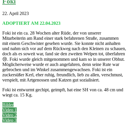
Foki
22. April 2023
ADOPTIERT AM 22.04.2023
Foki ist ein ca. 28 Wochen alter Rüde, der von unserer
Mitarbeiterin am Rand einer stark befahrenen Straße, zusammen
mit einem Geschwister gesehen wurde. Sie konnte nicht anhalten
und nahm sich vor auf dem Rückweg nach den Kleinen zu schauen,
doch als es soweit war, fand sie den zweiten Welpen tot, überfahren
😢. Foki wurde gleich mitgenommen und kam so in unserer Obhut.
Möglicherweise wurde er auch angefahren, denn seine Rute war
gebrochen und im Winkel zusammengewachsen. Foki ist ein
zuckersüßer Kerl, eher ruhig, freundlich, lieb zu allen, verschmust,
verspielt, mit Artgenossen und Katzen gut sozialisiert.
Foki ist entwurmt gechipt, geimpft, hat eine SH von ca. 48 cm und
wiegt ca. 15 Kg.
Bilder
Video 1
Video 2
Video 3