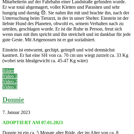
Mitarbeiterin auf der Fahrbahn einer Landstraße gefunden wurde.
Er war total abgemagert, voller Kletten und Parasiten und sehr
hungrig und durstig 😞. Sie nahm ihn mit und brachte ihn, nach der
Untersuchung beim Tierarzt, in der in unser Shelter. Einstein ist der
liebste Hund des Planeten, obwohl es, seinem Verhalten nach zu
urteilen, geschlagen wurde. Er ist die Ruhe in Person, freut sich
wenn man mit ihm spricht und ihn streichelt und ist dankbar für jede
gute Geste. Mit Artgenossen ist er gut sozialisiert.
Einstein ist entwurmt, gechipt, geimpft und wird demnächst
kastriert. Er hat eine SH von ca. 70 cm uns wiegt zurzeit ca. 33 Kg
(wobei sein Idealgewicht ca. 45-47 Kg wäre)
Bilder
Video 1
Video 2
Video 3
Donnie
7. Januar 2023
ADOPTIERT AM 07.01.2023
Donnie ist ein ca. 5 Monate alter Rüde, der im Alter von ca. 8