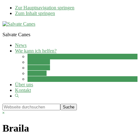
Zur Hauptnavigation springen
Zum Inhalt springen
Salvate Canes
News
Wie kann ich helfen?
Adoption
Pflegestelle
Patenschaft
Ehrenamt
Spenden
Über uns
Kontakt
Show
Search
Webseite
durchsuchen
Hide
Search
Braila