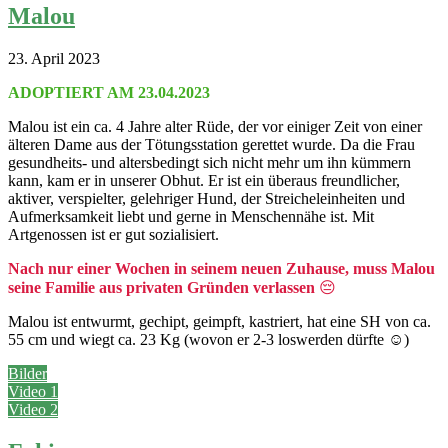
Malou
23. April 2023
ADOPTIERT AM 23.04.2023
Malou ist ein ca. 4 Jahre alter Rüde, der vor einiger Zeit von einer
älteren Dame aus der Tötungsstation gerettet wurde. Da die Frau
gesundheits- und altersbedingt sich nicht mehr um ihn kümmern
kann, kam er in unserer Obhut. Er ist ein überaus freundlicher,
aktiver, verspielter, gelehriger Hund, der Streicheleinheiten und
Aufmerksamkeit liebt und gerne in Menschennähe ist. Mit
Artgenossen ist er gut sozialisiert.
Nach nur einer Wochen in seinem neuen Zuhause, muss Malou
seine Familie aus privaten Gründen verlassen
😔
Malou ist entwurmt, gechipt, geimpft, kastriert, hat eine SH von ca.
55 cm und wiegt ca. 23 Kg (wovon er 2-3 loswerden dürfte ☺️)
Bilder
Video 1
Video 2