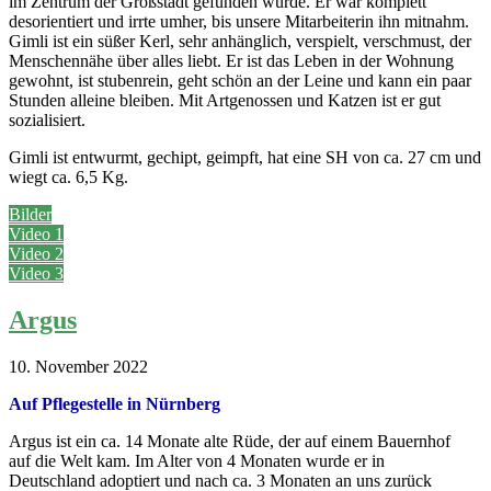
im Zentrum der Großstadt gefunden wurde. Er war komplett
desorientiert und irrte umher, bis unsere Mitarbeiterin ihn mitnahm.
Gimli ist ein süßer Kerl, sehr anhänglich, verspielt, verschmust, der
Menschennähe über alles liebt. Er ist das Leben in der Wohnung
gewohnt, ist stubenrein, geht schön an der Leine und kann ein paar
Stunden alleine bleiben. Mit Artgenossen und Katzen ist er gut
sozialisiert.
Gimli ist entwurmt, gechipt, geimpft, hat eine SH von ca. 27 cm und
wiegt ca. 6,5 Kg.
Bilder
Video 1
Video 2
Video 3
Argus
10. November 2022
Auf Pflegestelle in Nürnberg
Argus ist ein ca. 14 Monate alte Rüde, der auf einem Bauernhof
auf die Welt kam. Im Alter von 4 Monaten wurde er in
Deutschland adoptiert und nach ca. 3 Monaten an uns zurück