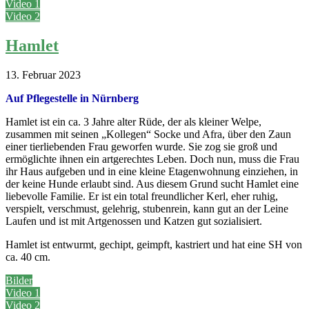
Video 1
Video 2
Hamlet
13. Februar 2023
Auf Pflegestelle in Nürnberg
Hamlet ist ein ca. 3 Jahre alter Rüde, der als kleiner Welpe,
zusammen mit seinen „Kollegen“ Socke und Afra, über den Zaun
einer tierliebenden Frau geworfen wurde. Sie zog sie groß und
ermöglichte ihnen ein artgerechtes Leben. Doch nun, muss die Frau
ihr Haus aufgeben und in eine kleine Etagenwohnung einziehen, in
der keine Hunde erlaubt sind. Aus diesem Grund sucht Hamlet eine
liebevolle Familie. Er ist ein total freundlicher Kerl, eher ruhig,
verspielt, verschmust, gelehrig, stubenrein, kann gut an der Leine
Laufen und ist mit Artgenossen und Katzen gut sozialisiert.
Hamlet ist entwurmt, gechipt, geimpft, kastriert und hat eine SH von
ca. 40 cm.
Bilder
Video 1
Video 2