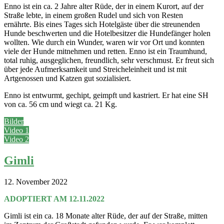
Enno ist ein ca. 2 Jahre alter Rüde, der in einem Kurort, auf der
Straße lebte, in einem großen Rudel und sich von Resten
ernährte. Bis eines Tages sich Hotelgäste über die streunenden
Hunde beschwerten und die Hotelbesitzer die Hundefänger holen
wollten. Wie durch ein Wunder, waren wir vor Ort und konnten
viele der Hunde mitnehmen und retten. Enno ist ein Traumhund,
total ruhig, ausgeglichen, freundlich, sehr verschmust. Er freut sich
über jede Aufmerksamkeit und Streicheleinheit und ist mit
Artgenossen und Katzen gut sozialisiert.
Enno ist entwurmt, gechipt, geimpft und kastriert. Er hat eine SH
von ca. 56 cm und wiegt ca. 21 Kg.
Bilder
Video 1
Video 2
Gimli
12. November 2022
ADOPTIERT AM 12.11.2022
Gimli ist ein ca. 18 Monate alter Rüde, der auf der Straße, mitten