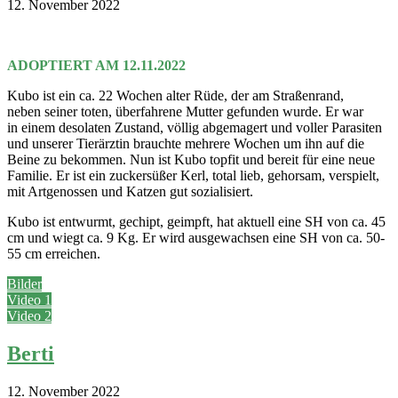
12. November 2022
RESERVIERT
ADOPTIERT AM 12.11.2022
Kubo ist ein ca. 22 Wochen alter Rüde, der am Straßenrand,
neben seiner toten, überfahrene Mutter gefunden wurde. Er war
in einem desolaten Zustand, völlig abgemagert und voller Parasiten
und unserer Tierärztin brauchte mehrere Wochen um ihn auf die
Beine zu bekommen. Nun ist Kubo topfit und bereit für eine neue
Familie. Er ist ein zuckersüßer Kerl, total lieb, gehorsam, verspielt,
mit Artgenossen und Katzen gut sozialisiert.
Kubo ist entwurmt, gechipt, geimpft, hat aktuell eine SH von ca. 45
cm und wiegt ca. 9 Kg. Er wird ausgewachsen eine SH von ca. 50-
55 cm erreichen.
Bilder
Video 1
Video 2
Berti
12. November 2022