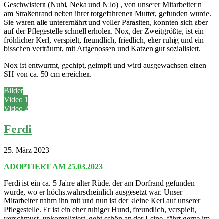
Geschwistern (Nubi, Neka und Nilo) , von unserer Mitarbeiterin
am Straßenrand neben ihrer totgefahrenen Mutter, gefunden wurde.
Sie waren alle unterernährt und voller Parasiten, konnten sich aber
auf der Pflegestelle schnell erholen. Nox, der Zweitgrößte, ist ein
fröhlicher Kerl, verspielt, freundlich, friedlich, eher ruhig und ein
bisschen verträumt, mit Artgenossen und Katzen gut sozialisiert.
Nox ist entwurmt, gechipt, geimpft und wird ausgewachsen einen
SH von ca. 50 cm erreichen.
Bilder
Video 1
Video 2
Ferdi
25. März 2023
ADOPTIERT AM 25.03.2023
Ferdi ist ein ca. 5 Jahre alter Rüde, der am Dorfrand gefunden
wurde, wo er höchstwahrscheinlich ausgesetzt war. Unser
Mitarbeiter nahm ihn mit und nun ist der kleine Kerl auf unserer
Pflegestelle. Er ist ein eher ruhiger Hund, freundlich, verspielt,
verschmust, unkompliziert, geht schön an der Leine, fährt gerne im