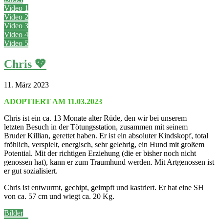
Video 1
Video 2
Video 3
Video 4
Video 5
Chris 💖
11. März 2023
ADOPTIERT AM 11.03.2023
Chris ist ein ca. 13 Monate alter Rüde, den wir bei unserem
letzten Besuch in der Tötungsstation, zusammen mit seinem
Bruder Killian, gerettet haben. Er ist ein absoluter Kindskopf, total
fröhlich, verspielt, energisch, sehr gelehrig, ein Hund mit großem
Potential. Mit der richtigen Erziehung (die er bisher noch nicht
genossen hat), kann er zum Traumhund werden. Mit Artgenossen ist
er gut sozialisiert.
Chris ist entwurmt, gechipt, geimpft und kastriert. Er hat eine SH
von ca. 57 cm und wiegt ca. 20 Kg.
Bilder