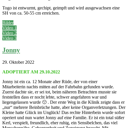
Togo ist entwurmt, gechipt, geimpft und wird ausgewachsen eine
SH von ca. 50-55 cm erreichen.
Bilder
Video 1
Video 2
Video 3
Jonny
29. Oktober 2022
ADOPTIERT AM 29.10.2022
Jonny ist ein ca. 12 Monate alter Rüde, der von einer
Mitarbeiterin nachts mitten auf der Fahrbahn gefunden wurde.
Zuerst dachte sie, er sei tot, beim näheren Betrachten musste sie
feststellen dass er nocht lebte, schwer angefahren war und
liegengelassen wurde 🙁 . Der erste Weg in die Klinik zeigte dass er
„nur“ mehrere Beinbrüche hatte, aber keine Organverletzungen. Der
Kleine hatte Glück im Unglück! Das rechte Hinterbein wurde sofort
operiert und nun wartet Jonny auf eine Familie. Er ist ein total süßer
Kerl, verspielt, freundlich, eher ruhig, ein Sensibelchen, das viel
Menschennähe, Geborgenheit und Zuneigung braucht. Mit