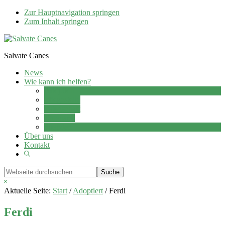
Zur Hauptnavigation springen
Zum Inhalt springen
Salvate Canes
News
Wie kann ich helfen?
Adoption
Pflegestelle
Patenschaft
Ehrenamt
Spenden
Über uns
Kontakt
Show
Search
Webseite
durchsuchen
Hide
Search
Aktuelle Seite:
Start
/
Adoptiert
/
Ferdi
Ferdi