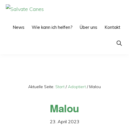
Zur
Zum
Hauptnavigation
Inhalt
SALVATE
CANES
springen
springen
News
Wie kann ich helfen?
Über uns
Kontakt
Show
Searc
Aktuelle Seite:
Start
/
Adoptiert
/
Malou
Malou
23. April 2023