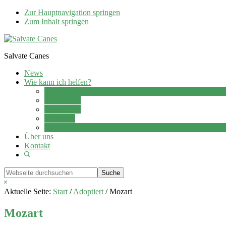
Zur Hauptnavigation springen
Zum Inhalt springen
Salvate Canes
News
Wie kann ich helfen?
Adoption
Pflegestelle
Patenschaft
Ehrenamt
Spenden
Über uns
Kontakt
Show
Search
Webseite
durchsuchen
Hide
Search
Aktuelle Seite:
Start
/
Adoptiert
/
Mozart
Mozart