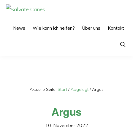
Zur
Zum
Hauptnavigation
Inhalt
SALVATE
CANES
springen
springen
News
Wie kann ich helfen?
Über uns
Kontakt
Show
Searc
Aktuelle Seite:
Start
/
Abgelegt
/
Argus
Argus
10. November 2022