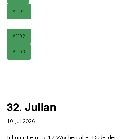
VIDEO 1
VIDEO 2
VIDEO 3
32. Julian
10. Juli 2026
© 2009–2026 Salvate Canes e.V. |
Impressum
|
Datenschutz
Julian ist ein ca. 12 Wochen alter Rüde, der