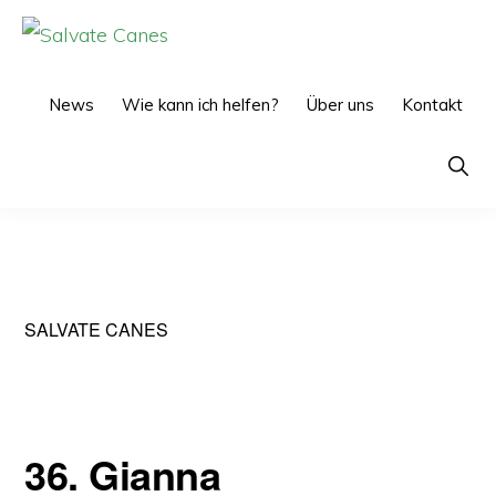
Zur
Zum
Hauptnavigation
Inhalt
SALVATE
CANES
springen
springen
News
Wie kann ich helfen?
Über uns
Kontakt
Show
Searc
SALVATE CANES
36. Gianna