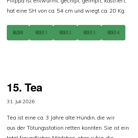
Filippa ist entwurmt, gechipt, geimpft, kastriert,
hat eine SH von ca. 54 cm und wiegt ca. 20 Kg.
BILDER
VIDEO 1
VIDEO 2
VIDEO 3
VIDEO 4
15. Tea
31. Juli 2026
Tea ist eine ca. 3 Jahre alte Hündin, die wir
aus der Tötungsstation retten konnten. Sie ist ein
total freundliches Mädchen, eher ruhig, die