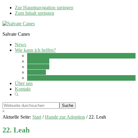
Zur Hauptnavigation springen
Zum Inhalt springen
Salvate Canes
News
Wie kann ich helfen?
Adoption
Pflegestelle
Patenschaft
Ehrenamt
Spenden
Über uns
Kontakt
Show
Search
Webseite
durchsuchen
Hide
Search
Aktuelle Seite:
Start
/
Hunde zur Adoption
/
22. Leah
22. Leah