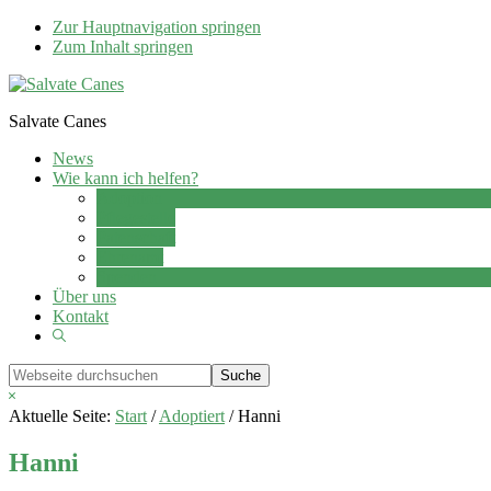
Zur Hauptnavigation springen
Zum Inhalt springen
Salvate Canes
News
Wie kann ich helfen?
Adoption
Pflegestelle
Patenschaft
Ehrenamt
Spenden
Über uns
Kontakt
Show
Search
Webseite
durchsuchen
Hide
Search
Aktuelle Seite:
Start
/
Adoptiert
/
Hanni
Hanni