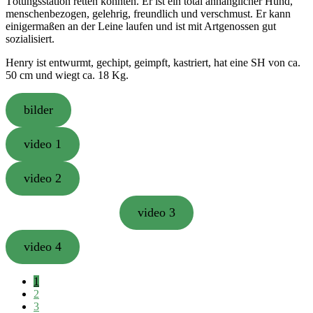
Tötungsstation retten konnten. Er ist ein total anhänglicher Hund,
menschenbezogen, gelehrig, freundlich und verschmust. Er kann
einigermaßen an der Leine laufen und ist mit Artgenossen gut
sozialisiert.
Henry ist entwurmt, gechipt, geimpft, kastriert, hat eine SH von ca.
50 cm und wiegt ca. 18 Kg.
bilder
video 1
video 2
video 3
video 4
Seite
1
Seite
2
Seite
3