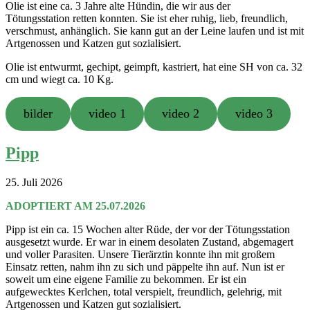
Olie ist eine ca. 3 Jahre alte Hündin, die wir aus der
Tötungsstation retten konnten. Sie ist eher ruhig, lieb, freundlich,
verschmust, anhänglich. Sie kann gut an der Leine laufen und ist mit
Artgenossen und Katzen gut sozialisiert.
Olie ist entwurmt, gechipt, geimpft, kastriert, hat eine SH von ca. 32
cm und wiegt ca. 10 Kg.
bilder
video 1
video 2
video 3
Pipp
25. Juli 2026
ADOPTIERT AM 25.07.2026
Pipp ist ein ca. 15 Wochen alter Rüde, der vor der Tötungsstation
ausgesetzt wurde. Er war in einem desolaten Zustand, abgemagert
und voller Parasiten. Unsere Tierärztin konnte ihn mit großem
Einsatz retten, nahm ihn zu sich und päppelte ihn auf. Nun ist er
soweit um eine eigene Familie zu bekommen. Er ist ein
aufgewecktes Kerlchen, total verspielt, freundlich, gelehrig, mit
Artgenossen und Katzen gut sozialisiert.