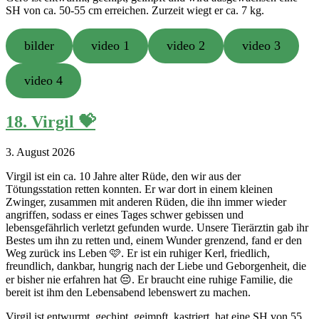
SH von ca. 50-55 cm erreichen. Zurzeit wiegt er ca. 7 kg.
bilder
video 1
video 2
video 3
video 4
18. Virgil 💝
3. August 2026
Virgil ist ein ca. 10 Jahre alter Rüde, den wir aus der
Tötungsstation retten konnten. Er war dort in einem kleinen
Zwinger, zusammen mit anderen Rüden, die ihn immer wieder
angriffen, sodass er eines Tages schwer gebissen und
lebensgefährlich verletzt gefunden wurde. Unsere Tierärztin gab ihr
Bestes um ihn zu retten und, einem Wunder grenzend, fand er den
Weg zurück ins Leben 🩷. Er ist ein ruhiger Kerl, friedlich,
freundlich, dankbar, hungrig nach der Liebe und Geborgenheit, die
er bisher nie erfahren hat 😔. Er braucht eine ruhige Familie, die
bereit ist ihm den Lebensabend lebenswert zu machen.
Virgil ist entwurmt, gechipt, geimpft, kastriert, hat eine SH von 55