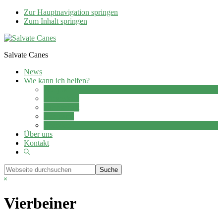
Zur Hauptnavigation springen
Zum Inhalt springen
Salvate Canes
News
Wie kann ich helfen?
Adoption
Pflegestelle
Patenschaft
Ehrenamt
Spenden
Über uns
Kontakt
Show
Search
Webseite
durchsuchen
Hide
Search
Vierbeiner