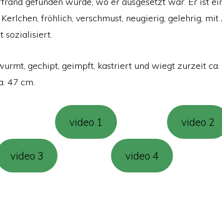
frand gefunden wurde, wo er ausgesetzt war. Er ist ei
erlchen, fröhlich, verschmust, neugierig, gelehrig, mi
 sozialisiert.
wurmt, gechipt, geimpft, kastriert und wiegt zurzeit ca.
a. 47 cm.
video 1
video 2
video 3
video 4