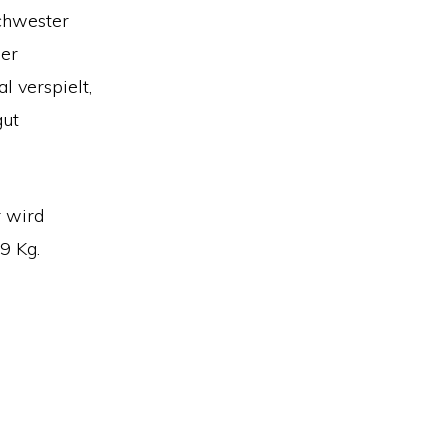
Schwester
 er
l verspielt,
gut
r wird
9 Kg.