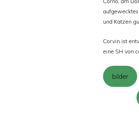
Corno, am Dor
aufgewecktes K
und Katzen gut
Corvin ist ent
eine SH von c
bilder