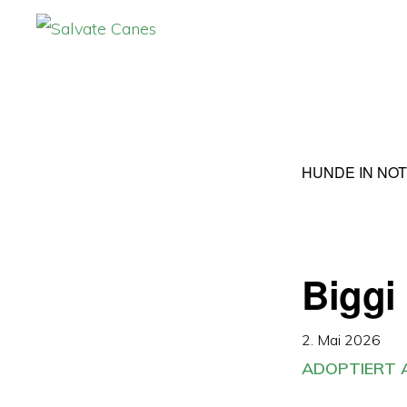
Zur
Zum
Hauptnavigation
Inhalt
SALVATE
CANES
springen
springen
HUNDE IN NOT
Biggi
2. Mai 2026
ADOPTIERT A