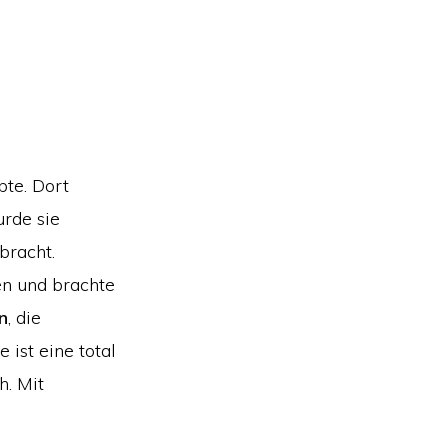
bte. Dort
urde sie
bracht.
en und brachte
n
, die
 ist eine total
h. Mit