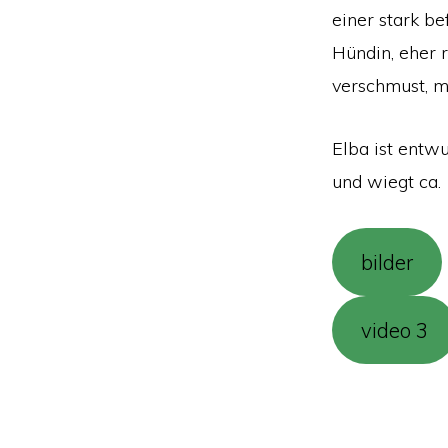
einer stark b
Hündin, eher r
verschmust, mi
Elba ist entwu
und wiegt ca. 
bilder
video 3