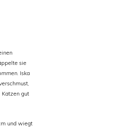
einen
ppelte sie
kommen. Iska
 verschmust,
 Katzen gut
2 cm und wiegt