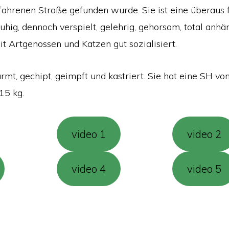
efahrenen Straße gefunden wurde. Sie ist eine überaus 
uhig, dennoch verspielt, gelehrig, gehorsam, total anhä
t Artgenossen und Katzen gut sozialisiert.
rmt, gechipt, geimpft und kastriert. Sie hat eine SH vo
15 kg.
video 1
video 2
video 4
video 5