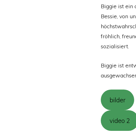
Biggie ist ei
Bessie, von u
höchstwahrsche
fröhlich, freu
sozialisiert.
Biggie ist en
ausgewachsen 
bilder
video 2