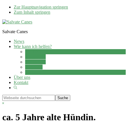
Zur Hauptnavigation springen
Zum Inhalt springen
Salvate Canes
News
Wie kann ich helfen?
Adoption
Pflegestelle
Patenschaft
Ehrenamt
Spenden
Über uns
Kontakt
Show
Search
Webseite
durchsuchen
Hide
Search
ca. 5 Jahre alte Hündin.