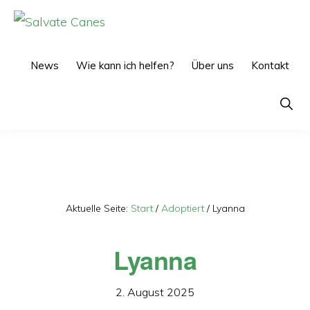
Zur
Zum
Hauptnavigation
Inhalt
SALVATE
CANES
springen
springen
News
Wie kann ich helfen?
Über uns
Kontakt
Show
Searc
Aktuelle Seite:
Start
/
Adoptiert
/
Lyanna
Lyanna
2. August 2025