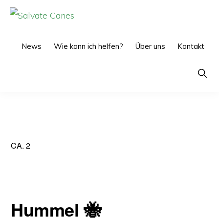
Zur
Zum
Hauptnavigation
Inhalt
SALVATE
CANES
springen
springen
News
Wie kann ich helfen?
Über uns
Kontakt
Show
Searc
CA. 2
Hummel 🐝