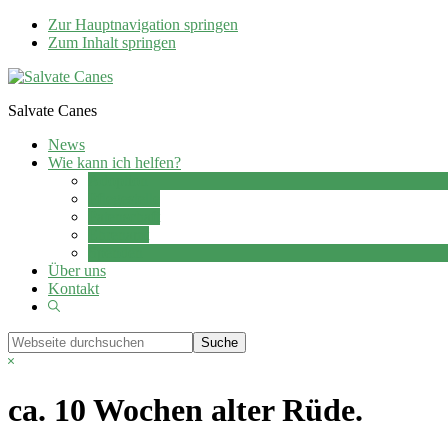
Zur Hauptnavigation springen
Zum Inhalt springen
Salvate Canes
News
Wie kann ich helfen?
Adoption
Pflegestelle
Patenschaft
Ehrenamt
Spenden
Über uns
Kontakt
Show
Search
Webseite
durchsuchen
Hide
Search
ca. 10 Wochen alter Rüde.