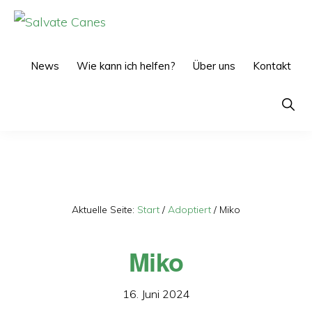
Zur
Zum
Hauptnavigation
Inhalt
SALVATE
CANES
springen
springen
News
Wie kann ich helfen?
Über uns
Kontakt
Show
Searc
Aktuelle Seite:
Start
/
Adoptiert
/
Miko
Miko
16. Juni 2024