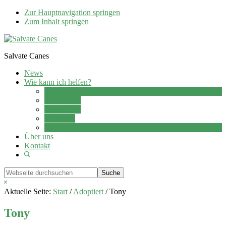
Zur Hauptnavigation springen
Zum Inhalt springen
Salvate Canes
News
Wie kann ich helfen?
Adoption
Pflegestelle
Patenschaft
Ehrenamt
Spenden
Über uns
Kontakt
Show
Search
Webseite
durchsuchen
Hide
Search
Aktuelle Seite:
Start
/
Adoptiert
/
Tony
Tony