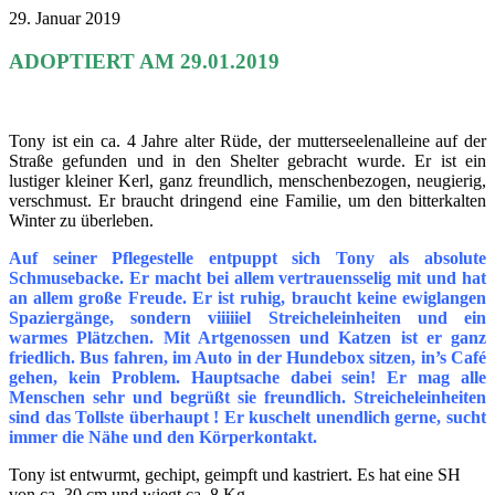
29. Januar 2019
ADOPTIERT AM 29.01.2019
Tony ist ein ca. 4 Jahre alter Rüde, der mutterseelenalleine auf der
Straße gefunden und in den Shelter gebracht wurde. Er ist ein
lustiger kleiner Kerl, ganz freundlich, menschenbezogen, neugierig,
verschmust. Er braucht dringend eine Familie, um den bitterkalten
Winter zu überleben.
Auf seiner Pflegestelle entpuppt sich Tony als absolute
Schmusebacke. Er macht bei allem vertrauensselig mit und hat
an allem große Freude. Er ist ruhig, braucht keine ewiglangen
Spaziergänge, sondern viiiiiel Streicheleinheiten und ein
warmes Plätzchen. Mit Artgenossen und Katzen ist er ganz
friedlich. Bus fahren, im Auto in der Hundebox sitzen, in’s Café
gehen, kein Problem. Hauptsache dabei sein! Er mag alle
Menschen sehr und begrüßt sie freundlich. Streicheleinheiten
sind das Tollste überhaupt ! Er kuschelt unendlich gerne, sucht
immer die Nähe und den Körperkontakt.
Tony ist entwurmt, gechipt, geimpft und kastriert. Es hat eine SH
von ca. 30 cm und wiegt ca. 8 Kg.