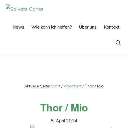
Zur
Zum
Hauptnavigation
Inhalt
SALVATE
CANES
springen
springen
News
Wie kann ich helfen?
Über uns
Kontakt
Show
Searc
Aktuelle Seite:
Start
/
Adoptiert
/
Thor / Mio
Thor / Mio
5. April 2014