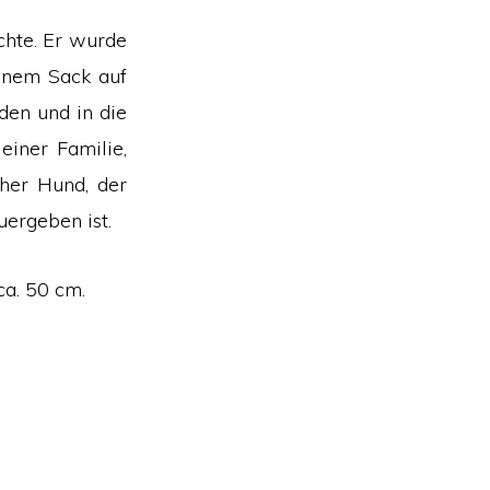
chte. Er wurde
inem Sack auf
den und in die
einer Familie,
cher Hund, der
uergeben ist.
ca. 50 cm.