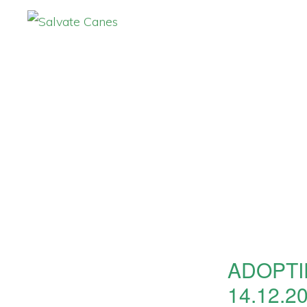
Zur
Zum
Hauptnavigation
Inhalt
SALVATE
CANES
springen
springen
ADOPTI
14.12.2