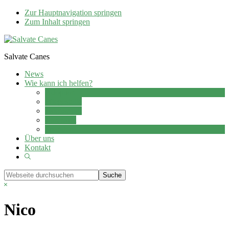
Zur Hauptnavigation springen
Zum Inhalt springen
Salvate Canes
News
Wie kann ich helfen?
Adoption
Pflegestelle
Patenschaft
Ehrenamt
Spenden
Über uns
Kontakt
Show
Search
Webseite
durchsuchen
Hide
Search
Nico