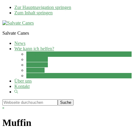
Zur Hauptnavigation springen
Zum Inhalt springen
Salvate Canes
News
Wie kann ich helfen?
Adoption
Pflegestelle
Patenschaft
Ehrenamt
Spenden
Über uns
Kontakt
Show
Search
Webseite
durchsuchen
Hide
Search
Muffin