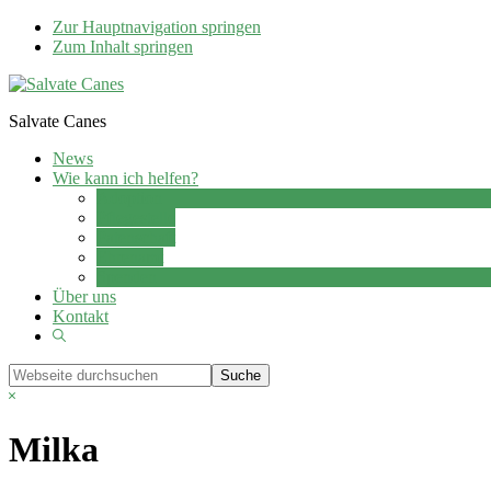
Zur Hauptnavigation springen
Zum Inhalt springen
Salvate Canes
News
Wie kann ich helfen?
Adoption
Pflegestelle
Patenschaft
Ehrenamt
Spenden
Über uns
Kontakt
Show
Search
Webseite
durchsuchen
Hide
Search
Milka