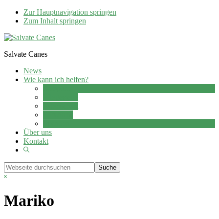
Zur Hauptnavigation springen
Zum Inhalt springen
Salvate Canes
News
Wie kann ich helfen?
Adoption
Pflegestelle
Patenschaft
Ehrenamt
Spenden
Über uns
Kontakt
Show
Search
Webseite
durchsuchen
Hide
Search
Mariko