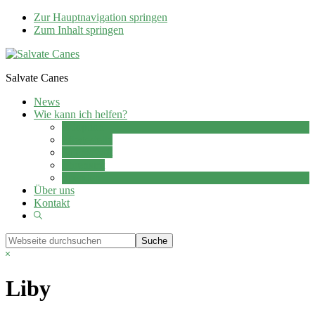
Zur Hauptnavigation springen
Zum Inhalt springen
Salvate Canes
News
Wie kann ich helfen?
Adoption
Pflegestelle
Patenschaft
Ehrenamt
Spenden
Über uns
Kontakt
Show
Search
Webseite
durchsuchen
Hide
Search
Liby