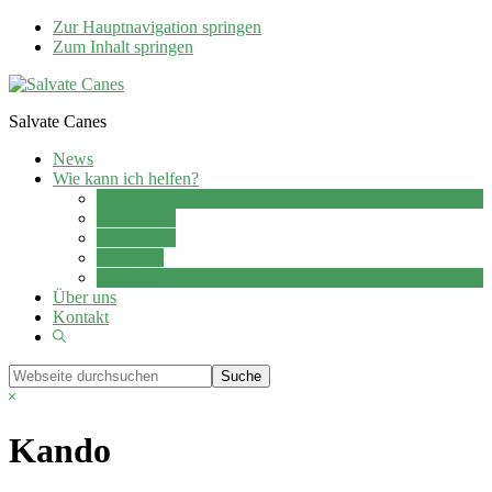
Zur Hauptnavigation springen
Zum Inhalt springen
Salvate Canes
News
Wie kann ich helfen?
Adoption
Pflegestelle
Patenschaft
Ehrenamt
Spenden
Über uns
Kontakt
Show
Search
Webseite
durchsuchen
Hide
Search
Kando