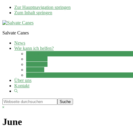
Zur Hauptnavigation springen
Zum Inhalt springen
Salvate Canes
News
Wie kann ich helfen?
Adoption
Pflegestelle
Patenschaft
Ehrenamt
Spenden
Über uns
Kontakt
Show
Search
Webseite
durchsuchen
Hide
Search
June