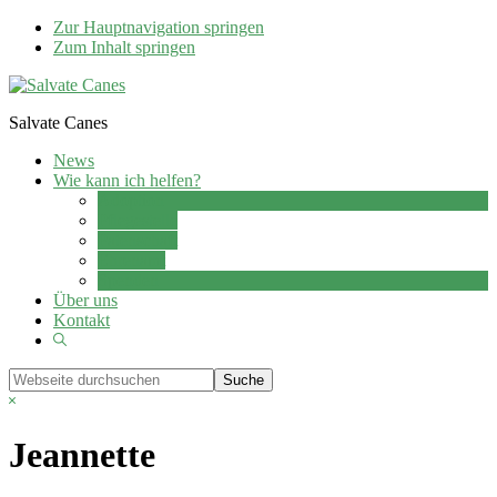
Zur Hauptnavigation springen
Zum Inhalt springen
Salvate Canes
News
Wie kann ich helfen?
Adoption
Pflegestelle
Patenschaft
Ehrenamt
Spenden
Über uns
Kontakt
Show
Search
Webseite
durchsuchen
Hide
Search
Jeannette