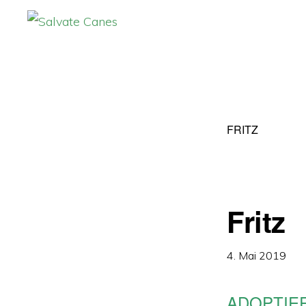
Zur
Zum
Hauptnavigation
Inhalt
SALVATE
CANES
springen
springen
FRITZ
Fritz
4. Mai 2019
ADOPTIER