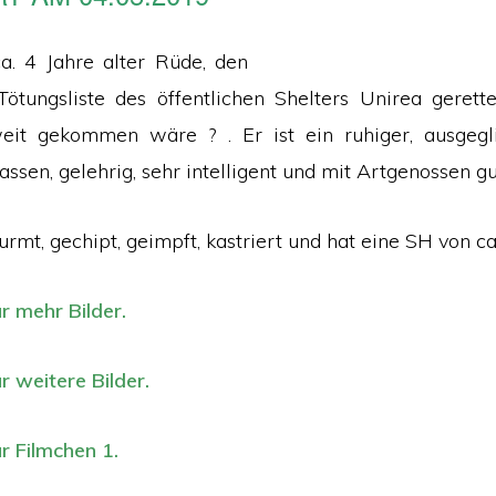
 ca. 4 Jahre alter Rüde, den
ötungsliste des öffentlichen Shelters Unirea gerett
eit gekommen wäre ? . Er ist ein ruhiger, ausgegl
lassen, gelehrig, sehr intelligent und mit Artgenossen gut
urmt, gechipt, geimpft, kastriert und hat eine SH von ca
ür mehr Bilder.
ür weitere Bilder.
ür Filmchen 1.