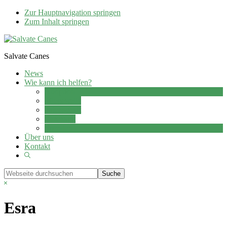
Zur Hauptnavigation springen
Zum Inhalt springen
Salvate Canes
News
Wie kann ich helfen?
Adoption
Pflegestelle
Patenschaft
Ehrenamt
Spenden
Über uns
Kontakt
Show
Search
Webseite
durchsuchen
Hide
Search
Esra