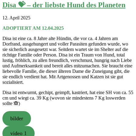
Disa 💝 – der liebste Hund des Planeten
12. April 2025
ADOPTIERT AM 12.04.2025
Disa ist eine ca. 8 Jahre alte Hündin, die vor ca. 4 Jahren am
Dorfrand, ausgehungert und voller Parasiten gefunden wurde, wo
sie sicherlich ausgesetzt war. Seitdem wartet sie im Shelter auf die
richtige Familie oder Person. Disa ist ein Traum von Hund, total
lustig, fröhlich, zu allen freundlich, verschmust, hungrig nach Liebe
und Aufmerksamkeit und bereit alles mitzumachen. Sie braucht eine
liebevolle Familie, die dieser älteren Dame die Zuneigung gibt, die
sie endlich verdient hat. Mit Artgenossen und Katzen ist sie gut
sozialisiert.
Disa ist entwurmt, gechipt, geimpft, kastriert, hat eine SH von ca. 55
cm und wiegt ca. 39 Kg (wovon sie mindestens 7 Kg loswerden
sollte 🙈)
bilder
video 1