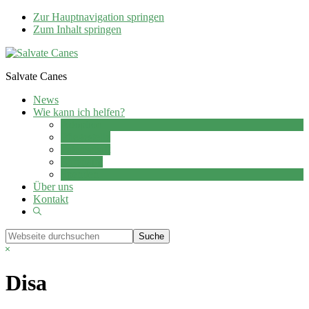
Zur Hauptnavigation springen
Zum Inhalt springen
Salvate Canes
News
Wie kann ich helfen?
Adoption
Pflegestelle
Patenschaft
Ehrenamt
Spenden
Über uns
Kontakt
Show
Search
Webseite
durchsuchen
Hide
Search
Disa