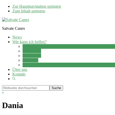
Zur Hauptnavigation springen
Zum Inhalt springen
Salvate Canes
News
Wie kann ich helfen?
Adoption
Pflegestelle
Patenschaft
Ehrenamt
Spenden
Über uns
Kontakt
Show
Search
Webseite
durchsuchen
Hide
Search
Dania