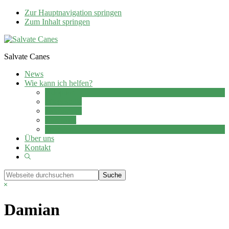
Zur Hauptnavigation springen
Zum Inhalt springen
Salvate Canes
News
Wie kann ich helfen?
Adoption
Pflegestelle
Patenschaft
Ehrenamt
Spenden
Über uns
Kontakt
Show
Search
Webseite
durchsuchen
Hide
Search
Damian