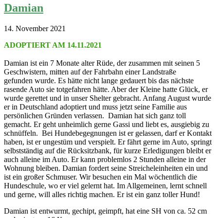
Damian
14. November 2021
ADOPTIERT AM 14.11.2021
Damian ist ein 7 Monate alter Rüde, der zusammen mit seinen 5
Geschwistern, mitten auf der Fahrbahn einer Landstraße
gefunden wurde. Es hätte nicht lange gedauert bis das nächste
rasende Auto sie totgefahren hätte. Aber der Kleine hatte Glück, er
wurde gerettet und in unser Shelter gebracht. Anfang August wurde
er in Deutschland adoptiert und muss jetzt seine Familie aus
persönlichen Gründen verlassen. Damian hat sich ganz toll
gemacht. Er geht unheimlich gerne Gassi und liebt es, ausgiebig zu
schnüffeln. Bei Hundebegegnungen ist er gelassen, darf er Kontakt
haben, ist er ungestüm und verspielt. Er fährt gerne im Auto, springt
selbstständig auf die Rücksitzbank, für kurze Erledigungen bleibt er
auch alleine im Auto. Er kann problemlos 2 Stunden alleine in der
Wohnung bleiben. Damian fordert seine Streicheleinheiten ein und
ist ein großer Schmuser. Wir besuchen ein Mal wöchentlich die
Hundeschule, wo er viel gelernt hat. Im Allgemeinen, lernt schnell
und gerne, will alles richtig machen. Er ist ein ganz toller Hund!
Damian ist entwurmt, gechipt, geimpft, hat eine SH von ca. 52 cm