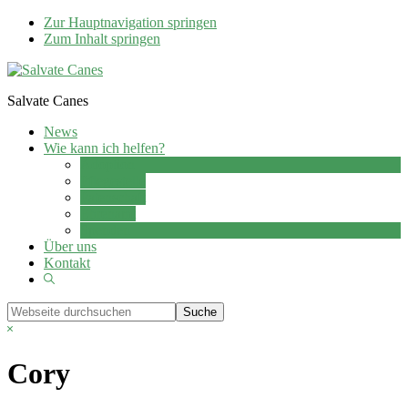
Zur Hauptnavigation springen
Zum Inhalt springen
Salvate Canes
News
Wie kann ich helfen?
Adoption
Pflegestelle
Patenschaft
Ehrenamt
Spenden
Über uns
Kontakt
Show
Search
Webseite
durchsuchen
Hide
Search
Cory