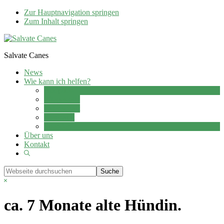
Zur Hauptnavigation springen
Zum Inhalt springen
Salvate Canes
News
Wie kann ich helfen?
Adoption
Pflegestelle
Patenschaft
Ehrenamt
Spenden
Über uns
Kontakt
Show
Search
Webseite
durchsuchen
Hide
Search
ca. 7 Monate alte Hündin.