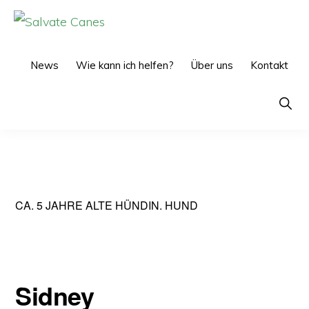
Zur
Zum
Hauptnavigation
Inhalt
SALVATE
CANES
springen
springen
News
Wie kann ich helfen?
Über uns
Kontakt
Show
Searc
CA. 5 JAHRE ALTE HÜNDIN. HUND
Sidney