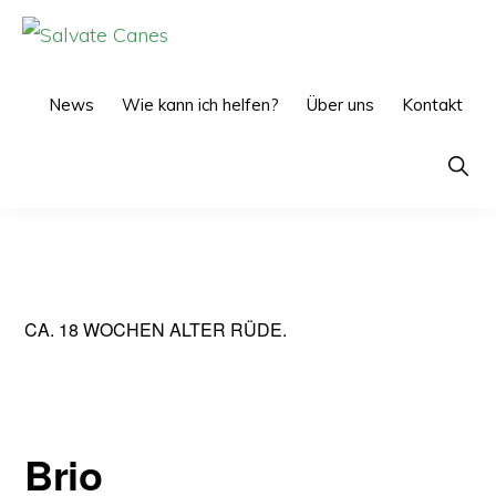
Zur
Zum
Hauptnavigation
Inhalt
SALVATE
CANES
springen
springen
News
Wie kann ich helfen?
Über uns
Kontakt
Show
Searc
CA. 18 WOCHEN ALTER RÜDE.
Brio