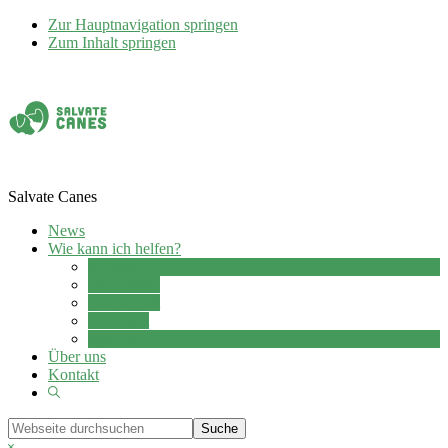
Zur Hauptnavigation springen
Zum Inhalt springen
Salvate Canes
News
Wie kann ich helfen?
Adoption
Pflegestelle
Patenschaft
Ehrenamt
Spenden
Über uns
Kontakt
Show
Search
Webseite
durchsuchen
Hide