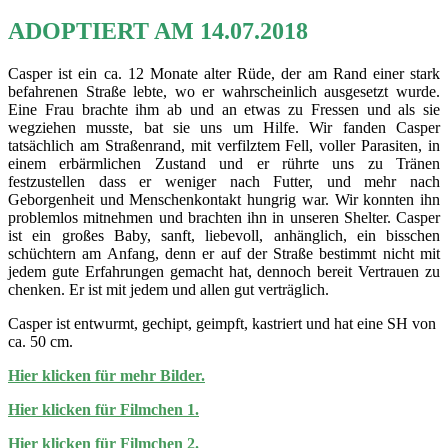
ADOPTIERT AM 14.07.2018
Casper ist ein ca. 12 Monate alter Rüde, der am Rand einer stark
befahrenen Straße lebte, wo er wahrscheinlich ausgesetzt wurde.
Eine Frau brachte ihm ab und an etwas zu Fressen und als sie
wegziehen musste, bat sie uns um Hilfe. Wir fanden Casper
tatsächlich am Straßenrand, mit verfilztem Fell, voller Parasiten, in
einem erbärmlichen Zustand und er rührte uns zu Tränen
festzustellen dass er weniger nach Futter, und mehr nach
Geborgenheit und Menschenkontakt hungrig war. Wir konnten ihn
problemlos mitnehmen und brachten ihn in unseren Shelter. Casper
ist ein großes Baby, sanft, liebevoll, anhänglich, ein bisschen
schüchtern am Anfang, denn er auf der Straße bestimmt nicht mit
jedem gute Erfahrungen gemacht hat, dennoch bereit Vertrauen zu
chenken. Er ist mit jedem und allen gut verträglich.
Casper ist entwurmt, gechipt, geimpft, kastriert und hat eine SH von
ca. 50 cm.
Hier klicken für mehr Bilder.
Hier klicken für Filmchen 1.
Hier klicken für Filmchen 2.