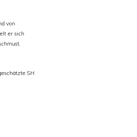
nd von
lt er sich
rschmust,
 geschätzte SH