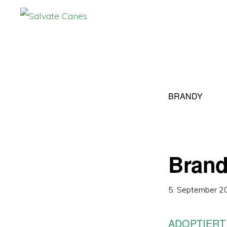
Zur
Zum
Hauptnavigation
Inhalt
SALVATE
CANES
springen
springen
BRANDY
Bran
5. September 2
ADOPTIERT 