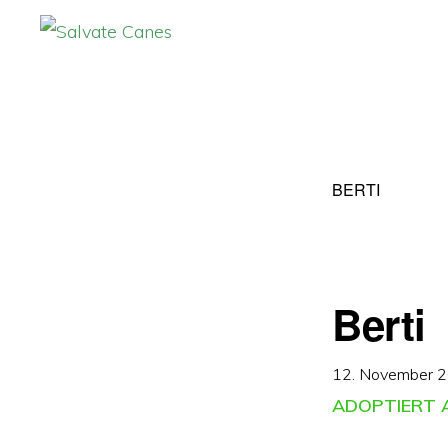
Zur
Zum
Hauptnavigation
Inhalt
SALVATE
CANES
springen
springen
BERTI
Berti
12. November 
ADOPTIERT A