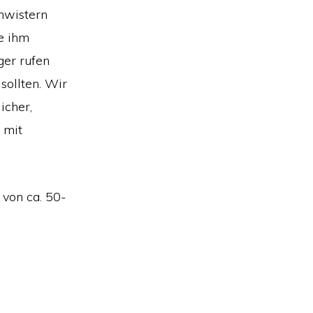
chwistern
e ihm
ger rufen
sollten. Wir
icher,
 mit
 von ca. 50-