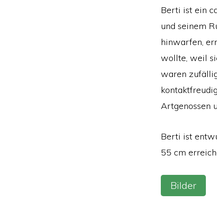
Berti ist ein
und seinem Ru
hinwarfen, er
wollte, weil 
waren zufällig
kontaktfreudig
Artgenossen un
Berti ist ent
55 cm erreich
Bilder