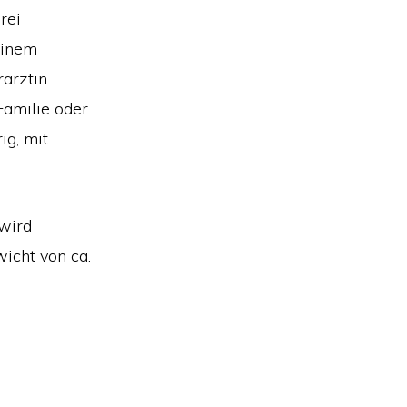
rei
einem
rärztin
 Familie oder
ig, mit
 wird
icht von ca.