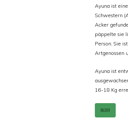
Ayuna ist ein
Schwestern (A
Acker gefunde
päppelte sie l
Person. Sie is
Artgenossen un
Ayuna ist entw
ausgewachsen 
16-18 Kg erre
BILDER