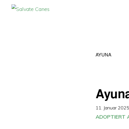
Zur
Zum
Hauptnavigation
Inhalt
SALVATE
CANES
springen
springen
AYUNA
Ayun
11. Januar 202
ADOPTIERT A