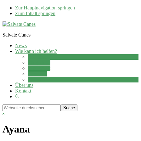
Zur Hauptnavigation springen
Zum Inhalt springen
Salvate Canes
News
Wie kann ich helfen?
Adoption
Pflegestelle
Patenschaft
Ehrenamt
Spenden
Über uns
Kontakt
Show
Search
Webseite
durchsuchen
Hide
Search
Ayana