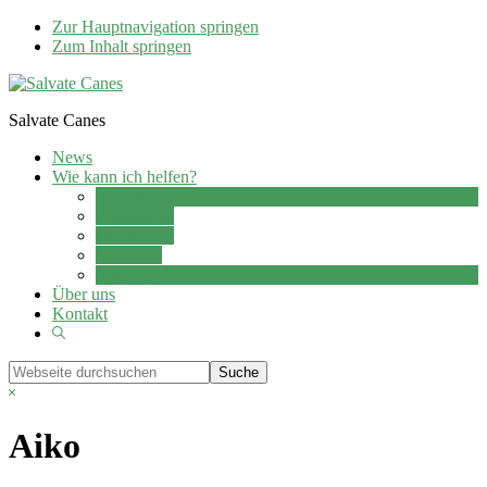
Zur Hauptnavigation springen
Zum Inhalt springen
Salvate Canes
News
Wie kann ich helfen?
Adoption
Pflegestelle
Patenschaft
Ehrenamt
Spenden
Über uns
Kontakt
Show
Search
Webseite
durchsuchen
Hide
Search
Aiko