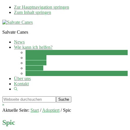
Zur Hauptnavigation springen
Zum Inhalt springen
Salvate Canes
News
Wie kann ich helfen?
Adoption
Pflegestelle
Patenschaft
Ehrenamt
Spenden
Über uns
Kontakt
Show
Search
Webseite
durchsuchen
Hide
Search
Aktuelle Seite:
Start
/
Adoptiert
/
Spic
Spic