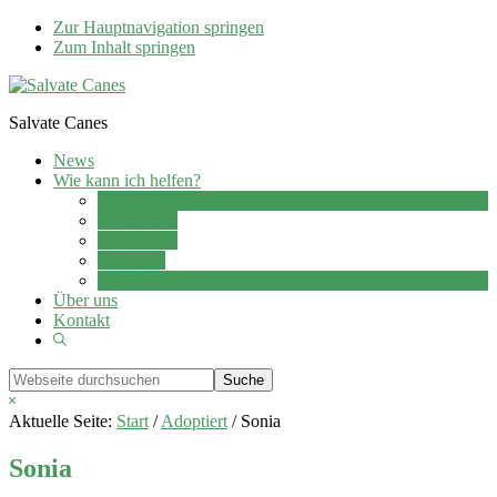
Zur Hauptnavigation springen
Zum Inhalt springen
Salvate Canes
News
Wie kann ich helfen?
Adoption
Pflegestelle
Patenschaft
Ehrenamt
Spenden
Über uns
Kontakt
Show
Search
Webseite
durchsuchen
Hide
Search
Aktuelle Seite:
Start
/
Adoptiert
/
Sonia
Sonia