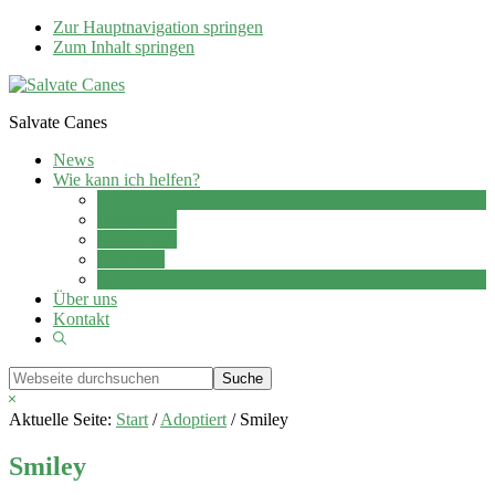
Zur Hauptnavigation springen
Zum Inhalt springen
Salvate Canes
News
Wie kann ich helfen?
Adoption
Pflegestelle
Patenschaft
Ehrenamt
Spenden
Über uns
Kontakt
Show
Search
Webseite
durchsuchen
Hide
Search
Aktuelle Seite:
Start
/
Adoptiert
/
Smiley
Smiley