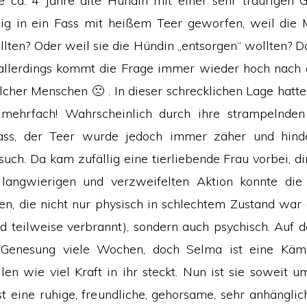
e ca. 4 Jahre alte Hündin mit einer sehr traurigen G
ig in ein Fass mit heißem Teer geworfen, weil die 
lten? Oder weil sie die Hündin „entsorgen“ wollten? 
 allerdings kommt die Frage immer wieder hoch nach 
lcher Menschen 🙁 . In dieser schrecklichen Lage hatt
 mehrfach! Wahrscheinlich durch ihre strampelnd
ass, der Teer wurde jedoch immer zäher und hinde
such. Da kam zufällig eine tierliebende Frau vorbei, di
r langwierigen und verzweifelten Aktion konnte di
en, die nicht nur physisch in schlechtem Zustand war 
nd teilweise verbrannt), sondern auch psychisch. Auf de
 Genesung viele Wochen, doch Selma ist eine Käm
len wie viel Kraft in ihr steckt. Nun ist sie soweit u
st eine ruhige, freundliche, gehorsame, sehr anhänglic