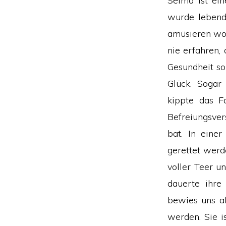
Selma ist ein
wurde lebend
amüsieren wol
nie erfahren,
Gesundheit so
Glück. Sogar
kippte das F
Befreiungsver
bat. In eine
gerettet werd
voller Teer u
dauerte ihre
bewies uns al
werden. Sie i