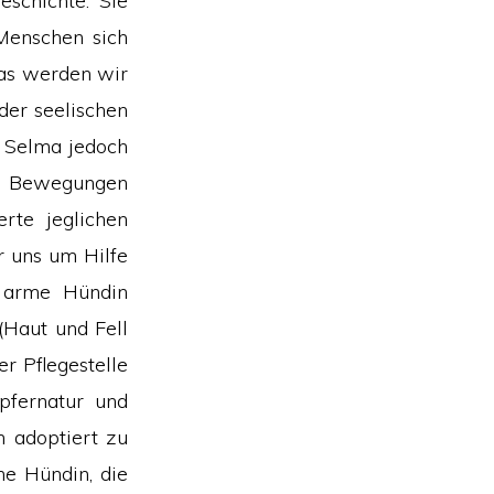
eschichte. Sie
Menschen sich
Das werden wir
der seelischen
e Selma jedoch
en Bewegungen
rte jeglichen
r uns um Hilfe
e arme Hündin
(Haut und Fell
r Pflegestelle
pfernatur und
m adoptiert zu
he Hündin, die