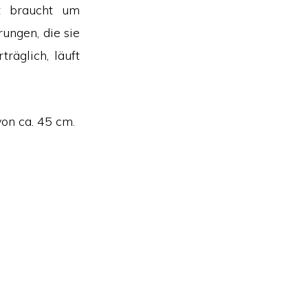
t braucht um
ungen, die sie
räglich, läuft
von ca. 45 cm.