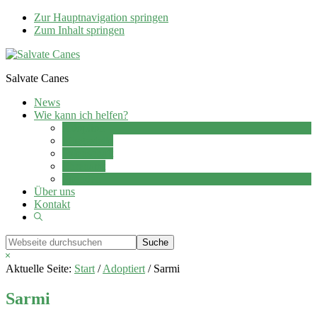
Zur Hauptnavigation springen
Zum Inhalt springen
Salvate Canes
News
Wie kann ich helfen?
Adoption
Pflegestelle
Patenschaft
Ehrenamt
Spenden
Über uns
Kontakt
Show
Search
Webseite
durchsuchen
Hide
Search
Aktuelle Seite:
Start
/
Adoptiert
/
Sarmi
Sarmi