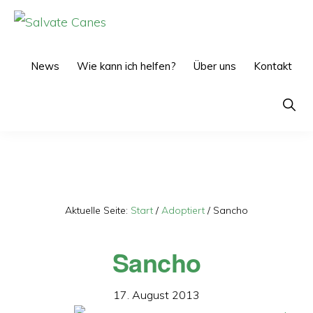
Zur
Zum
Hauptnavigation
Inhalt
SALVATE
CANES
springen
springen
News
Wie kann ich helfen?
Über uns
Kontakt
Show
Searc
Aktuelle Seite:
Start
/
Adoptiert
/
Sancho
Sancho
17. August 2013