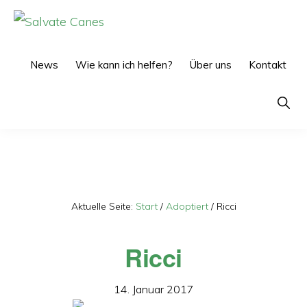
Zur
Zum
Hauptnavigation
Inhalt
SALVATE
CANES
springen
springen
News
Wie kann ich helfen?
Über uns
Kontakt
Show
Searc
Aktuelle Seite:
Start
/
Adoptiert
/
Ricci
Ricci
14. Januar 2017