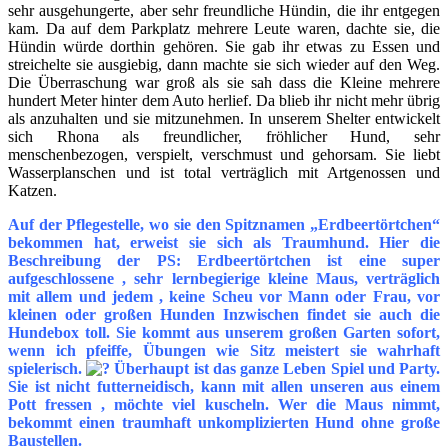
sehr ausgehungerte, aber sehr freundliche Hündin, die ihr entgegen
kam. Da auf dem Parkplatz mehrere Leute waren, dachte sie, die
Hündin würde dorthin gehören. Sie gab ihr etwas zu Essen und
streichelte sie ausgiebig, dann machte sie sich wieder auf den Weg.
Die Überraschung war groß als sie sah dass die Kleine mehrere
hundert Meter hinter dem Auto herlief. Da blieb ihr nicht mehr übrig
als anzuhalten und sie mitzunehmen. In unserem Shelter entwickelt
sich Rhona als freundlicher, fröhlicher Hund, sehr
menschenbezogen, verspielt, verschmust und gehorsam. Sie liebt
Wasserplanschen und ist total verträglich mit Artgenossen und
Katzen.
Auf der Pflegestelle, wo sie den Spitznamen „Erdbeertörtchen“
bekommen hat, erweist sie sich als Traumhund. Hier die
Beschreibung der PS: Erdbeertörtchen ist eine super
aufgeschlossene , sehr lernbegierige kleine Maus, verträglich
mit allem und jedem , keine Scheu vor Mann oder Frau, vor
kleinen oder großen Hunden Inzwischen findet sie auch die
Hundebox toll. Sie kommt aus unserem großen Garten sofort,
wenn ich pfeiffe, Übungen wie Sitz meistert sie wahrhaft
spielerisch.
Überhaupt ist das ganze Leben Spiel und Party.
Sie ist nicht futterneidisch, kann mit allen unseren aus einem
Pott fressen , möchte viel kuscheln. Wer die Maus nimmt,
bekommt einen traumhaft unkomplizierten Hund ohne große
Baustellen.