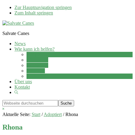
Zur Hauptnavigation springen
Zum Inhalt springen
Salvate Canes
News
Wie kann ich helfen?
Adoption
Pflegestelle
Patenschaft
Ehrenamt
Spenden
Über uns
Kontakt
Show
Search
Webseite
durchsuchen
Hide
Search
Aktuelle Seite:
Start
/
Adoptiert
/
Rhona
Rhona