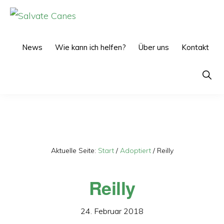
Zur
Zum
Hauptnavigation
Inhalt
SALVATE
CANES
springen
springen
News
Wie kann ich helfen?
Über uns
Kontakt
Show
Searc
Aktuelle Seite:
Start
/
Adoptiert
/
Reilly
Reilly
24. Februar 2018